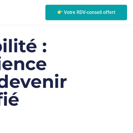
Votre RDV-conseil offert
ité :
ience
 devenir
fié