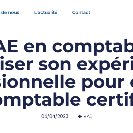
 de nous
L’actualité
Contact
AE en comptabil
riser son expér
ionnelle pour
mptable certi
05/04/2023
VAE