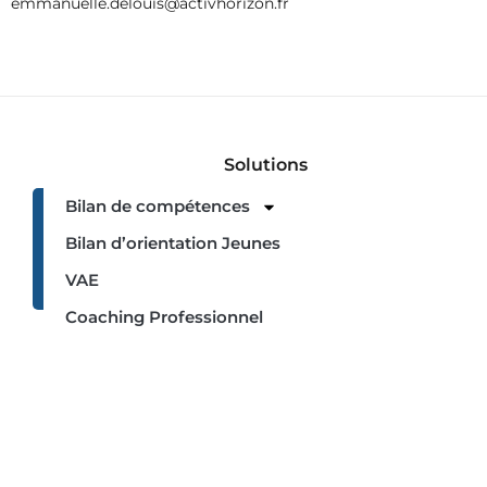
emmanuelle.delouis@activhorizon.fr
Solutions
Bilan de compétences
01
69
Bilan d’orientation Jeunes
30
94
VAE
06
Coaching Professionnel