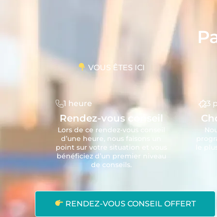
Pa
VOUS ÊTES ICI
1 heure
3 
Rendez-vous conseil
Ch
Lors de ce rendez-vous conseil
Nou
d’une heure, nous faisons un
prog
point sur votre situation et vous
le plu
bénéficiez d’un premier niveau
de conseils.
RENDEZ-VOUS CONSEIL OFFERT