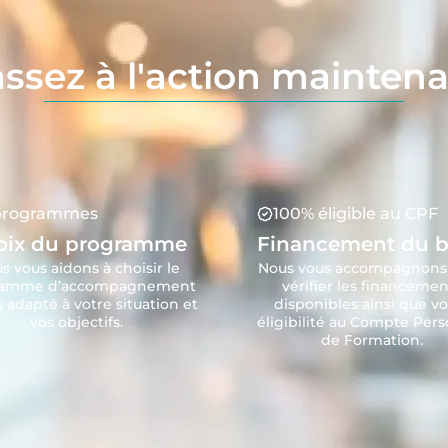
ssez à l'action mainten
programmes
100% éligible au CPF
oix du programme
Financement du b
s vous aidons à choisir le
Nous vous accompagnons
ramme d’accompagnement
vérifier les financemen
s adapté à votre situation et
disponibles ainsi que vo
vos objectifs.
éligibilité au Compte Per
de Formation.