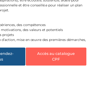
spirations), être écouté.e, soutenu.e, aidé.e pour
essionnelle et être conseillé.e pour réaliser un plan
rojet.
expériences, des compétences
s motivations, des valeurs et potentiels
es projets
an d’action, mise en œuvre des premières démarches,
rendez-
Accès au catalogue
us
CPF