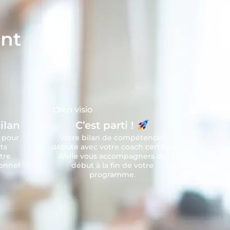
ant
en visio
ilan
C’est parti !
 pour
Votre bilan de compétences
ts
débute avec votre coach certifié,
tre
il/elle vous accompagnera du
sonnel
début à la fin de votre
programme.