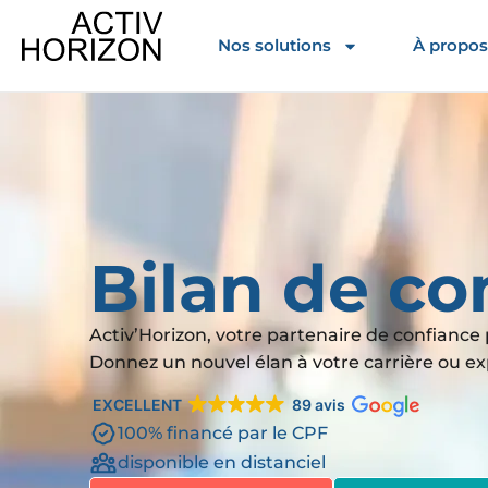
Nos solutions
À propos
Bilan de c
Activ’Horizon, votre partenaire de confiance 
Donnez un nouvel élan à votre carrière ou exp
EXCELLENT
89 avis
100% financé par le CPF
disponible en distanciel